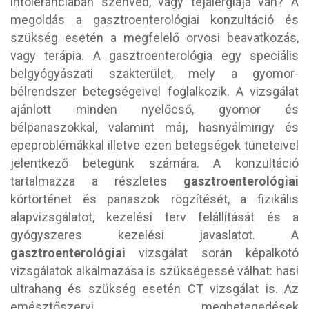
intoleranciában szenved, vagy tejalergiája van? A
megoldás a gasztroenterológiai konzultáció és
szükség esetén a megfelelő orvosi beavatkozás,
vagy terápia. A gasztroenterológia egy speciális
belgyógyászati szakterület, mely a gyomor-
bélrendszer betegségeivel foglalkozik. A vizsgálat
ajánlott minden nyelőcső, gyomor és
bélpanaszokkal, valamint máj, hasnyálmirigy és
epeproblémákkal illetve ezen betegségek tüneteivel
jelentkező betegünk számára. A konzultáció
tartalmazza a részletes
gasztroenterológiai
kórtörténet és panaszok rögzítését, a fizikális
alapvizsgálatot, kezelési terv felállítását és a
gyógyszeres kezelési javaslatot. A
gasztroenterológiai
vizsgálat során képalkotó
vizsgálatok alkalmazása is szükségessé válhat: hasi
ultrahang és szükség esetén CT vizsgálat is. Az
emésztőszervi megbetegedések