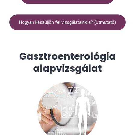
Hogyan készüljön fel vizsgálatainkra? (Útmutató)
Gasztroenterológia
alapvizsgálat