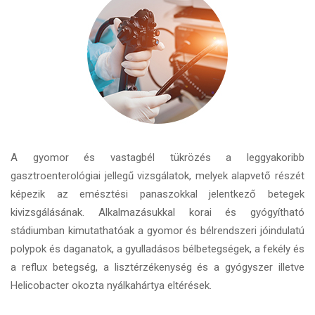
A gyomor és vastagbél tükrözés a leggyakoribb
gasztroenterológiai jellegű vizsgálatok, melyek alapvető részét
képezik az emésztési panaszokkal jelentkező betegek
kivizsgálásának. Alkalmazásukkal korai és gyógyítható
stádiumban kimutathatóak a gyomor és bélrendszeri jóindulatú
polypok és daganatok, a gyulladásos bélbetegségek, a fekély és
a reflux betegség, a lisztérzékenység és a gyógyszer illetve
Helicobacter okozta nyálkahártya eltérések.