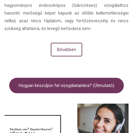
hagyományos endoszkópos (tükrözéses) vizsgálathoz
hasonló minőségű képet kapunk az előbbi kellemetlenségei
nélkül, azaz nincs fájdalom, vagy fertőzésveszély, és nincs
szükség altatásra, és levegő befúvásra sem.
Bővebben
Hogyan készüljön fel vizsgálatainkra? (Útmutató)