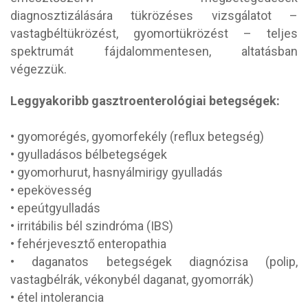
diagnosztizálására tükrözéses vizsgálatot –
vastagbéltükrözést, gyomortükrözést – teljes
spektrumát fájdalommentesen, altatásban
végezzük.
Leggyakoribb gasztroenterológiai betegségek:
• gyomorégés, gyomorfekély (reflux betegség)
• gyulladásos bélbetegségek
• gyomorhurut, hasnyálmirigy gyulladás
• epekövesség
• epeútgyulladás
• irritábilis bél szindróma (IBS)
• fehérjevesztő enteropathia
• daganatos betegségek diagnózisa (polip,
vastagbélrák, vékonybél daganat, gyomorrák)
• étel intolerancia