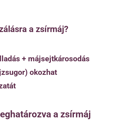
zálásra a zsírmáj?
lladás + májsejtkárosodás
ájzsugor) okozhat
zatát
meghatározva a zsírmáj