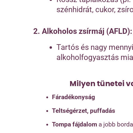
szénhidrát, cukor, zsír
2. Alkoholos zsírmáj (AFLD):
Tartós és nagy menny
alkoholfogyasztás miat
Milyen tünetei 
Fáradékonyság
Teltségérzet, puffadás
Tompa fájdalom
a jobb bordaí