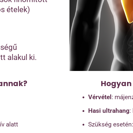
os ételek)
iségű
t alakul ki.
vannak?
Hogyan 
Vérvétel
: májen
Hasi ultrahang
:
v alatt
Szükség esetén