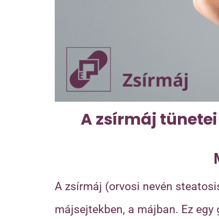
A zsírmáj tünete
A zsírmáj (orvosi nevén steatos
májsejtekben, a májban. Ez egy g