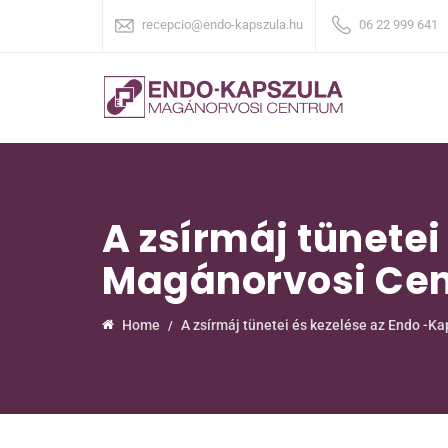
recepcio@endo-kapszula.hu
06 22 999 641
A zsírmáj tünetei
Magánorvosi Ce
Home
A zsírmáj tünetei és kezelése az Endo -