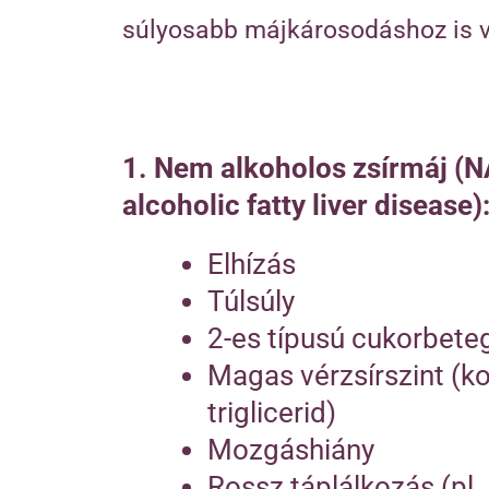
súlyosabb májkárosodáshoz is vez
1. Nem alkoholos zsírmáj (
alcoholic fatty liver disease)
Elhízás
Túlsúly
2-es típusú cukorbete
Magas vérzsírszint (ko
triglicerid)
Mozgáshiány
Rossz táplálkozás (pl.