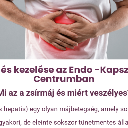
i és kezelése az Endo -Kap
Centrumban
Mi az a zsírmáj és miért veszélyes
is hepatis) egy olyan májbetegség, amely so
yakori, de eleinte sokszor tünetmentes álla