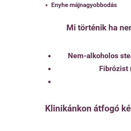
Enyhe májnagyobbodás
Mi történik ha ne
Nem-alkoholos ste
Fibrózist
Klinikánkon átfogó ké