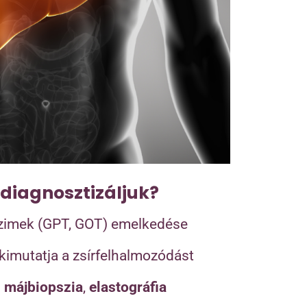
diagnosztizáljuk?
zimek (GPT, GOT) emelkedése
 kimutatja a zsírfelhalmozódást
:
májbiopszia
,
elastográfia