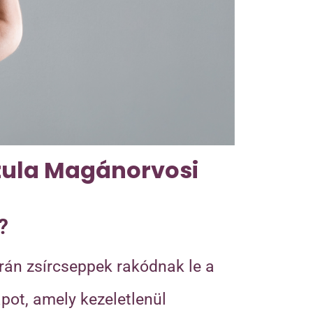
szula Magánorvosi
?
rán zsírcseppek rakódnak le a
pot, amely kezeletlenül