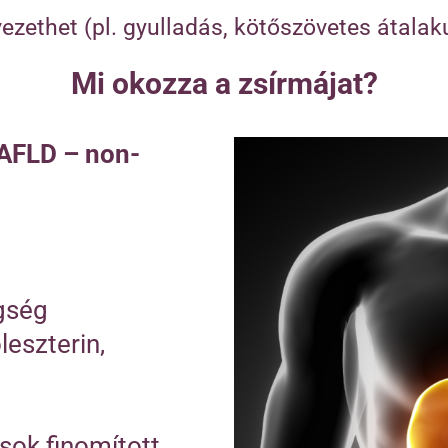
ethet (pl. gyulladás, kötőszövetes átalaku
Mi okozza a zsírmájat?
NAFLD – non-
:
gség
leszterin,
 sok finomított