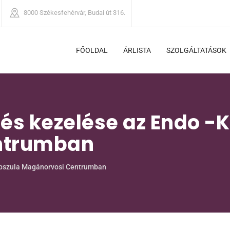
8000
Székesfehérvár, Budai út 316.
FŐOLDAL
ÁRLISTA
SZOLGÁLTATÁSOK
 és kezelése az Endo -
ntrumban
Kapszula Magánorvosi Centrumban