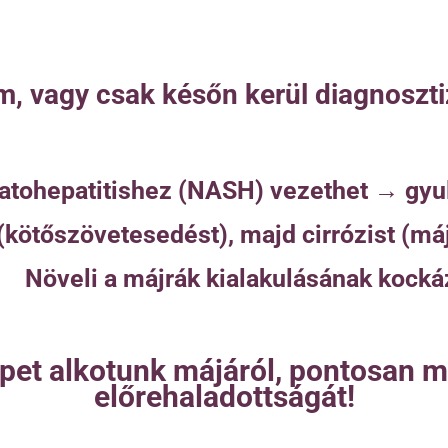
m, vagy csak későn kerül diagnoszti
atohepatitishez (NASH) vezethet → gyu
 (kötőszövetesedést), majd cirrózist (m
Növeli a májrák kialakulásának kocká
pet alkotunk májáról, pontosan 
előrehaladottságát!