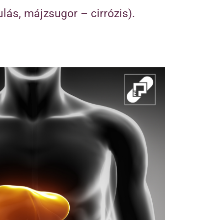
lás, májzsugor – cirrózis).