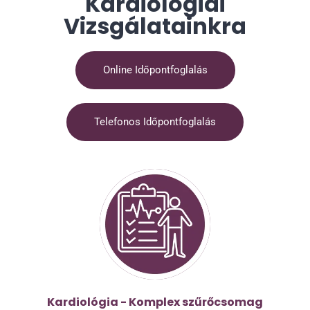
Kardiológiai
Vizsgálatainkra
Online Időpontfoglalás
Telefonos Időpontfoglalás
Kardiológia - Komplex szűrőcsomag