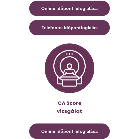
Online időpont lefoglalása
Telefonos Időpontfoglalás
CA Score
vizsgálat
Online időpont lefoglalása