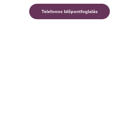
Telefonos Időpontfoglalás