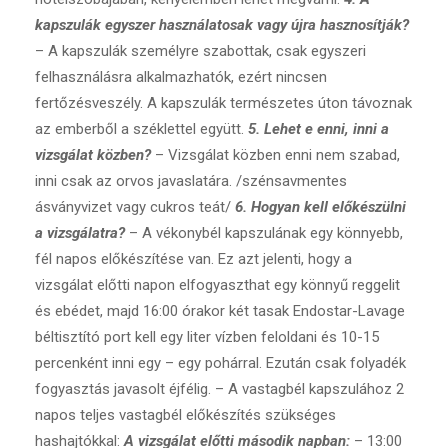
kapszulák egyszer használatosak vagy újra hasznosítják?
– A kapszulák személyre szabottak, csak egyszeri
felhasználásra alkalmazhatók, ezért nincsen
fertőzésveszély. A kapszulák természetes úton távoznak
az emberből a széklettel együtt.
5. Lehet e enni, inni a
vizsgálat közben?
– Vizsgálat közben enni nem szabad,
inni csak az orvos javaslatára. /szénsavmentes
ásványvizet vagy cukros teát/
6. Hogyan kell előkészülni
a vizsgálatra?
– A vékonybél kapszulának egy könnyebb,
fél napos előkészítése van. Ez azt jelenti, hogy a
vizsgálat előtti napon elfogyaszthat egy könnyű reggelit
és ebédet, majd 16:00 órakor két tasak Endostar-Lavage
béltisztító port kell egy liter vízben feloldani és 10-15
percenként inni egy – egy pohárral. Ezután csak folyadék
fogyasztás javasolt éjfélig. – A vastagbél kapszulához 2
napos teljes vastagbél előkészítés szükséges
hashajtókkal:
A vizsgálat előtti második napban:
– 13:00