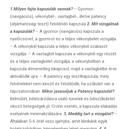
1.Milyen fajta kapszulák vannak?
– Gyomor-
(navigációs), vékonybél-, vastagbél-, illetve patency
(átjárhatósági teszt) feloldódó kapszula
2. Mit vizsgálnak
a kapszulák?
– A gyomor (navigációs) kapszula a
nyelőcsövet, a gyomrot és a teljes vékonybelet vizsgálja.
– A vékonybél kapszula a teljes vékonybél szakaszt
vizsgálja. – A vastagbél kapszula a vékonybél egy részét
és a teljes vastagbelet viszgálja, a vékonybélben a
kapszula átmenetileg kikapcsol, majd a vastagbélbe érve
aktiválódik újra. – A patency egy tesztkapszula, mely
felvételeket nem készít és feloldódik, ha szűkület van a
tápcsatornában.
Mikor javasoljuk a Patency kapszulát?
Bélműtét, bélelzáródásra utaló tünetek és bélszűkületet
okozó betegségek pl: Crohn esetén, a kapszula elakadás
esélyének minimalizálására.
3. Meddig tart a vizsgálat?
–
Általában 5-6 órát vesz igénybe, amit klinikánk egyik
hotelszobájában, kényelemben lehet megvárni.
4. A