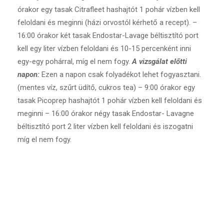
órakor egy tasak Citrafleet hashajtót 1 pohár vízben kell
feloldani és meginni (házi orvostól kérhető a recept). –
16:00 órakor két tasak Endostar-Lavage béltisztító port
kell egy liter vízben feloldani és 10-15 percenként inni
egy-egy pohárral, míg el nem fogy.
A vizsgálat előtti
napon:
Ezen a napon csak folyadékot lehet fogyasztani.
(mentes víz, szűrt üdítő, cukros tea) – 9:00 órakor egy
tasak Picoprep hashajtót 1 pohár vízben kell feloldani és
meginni – 16:00 órakor négy tasak Endostar- Lavagne
béltisztító port 2 liter vízben kell feloldani és iszogatni
míg el nem fogy.