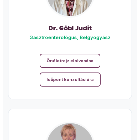
Dr. Göbl Judit
Gasztroenterológus, Belgyógyász
Önéletrajz elolvasása
Időpont konzultációra