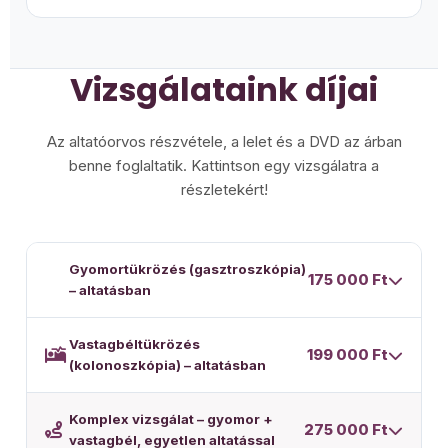
Vizsgálataink díjai
Az altatóorvos részvétele, a lelet és a DVD az árban
benne foglaltatik. Kattintson egy vizsgálatra a
részletekért!
Gyomortükrözés (gasztroszkópia)
175 000 Ft
– altatásban
Felszínes altatás altatóorvossal
Vastagbéltükrözés
199 000 Ft
Nyelőcső, gyomor és patkóbél teljes vizsgálata
(kolonoszkópia) – altatásban
Azonnali szakorvosi lelet és nagyfelbontású DVD
Felszínes altatás altatóorvossal
Szövettani mintavétel szükség esetén
Komplex vizsgálat – gyomor +
275 000 Ft
A teljes vastagbél és végbél vizsgálata
(Helicobacter, lisztérzékenység)
vastagbél, egyetlen altatással