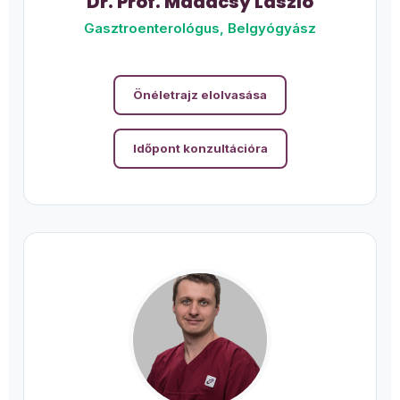
Dr. Prof. Madácsy László
Gasztroenterológus, Belgyógyász
Önéletrajz elolvasása
Időpont konzultációra