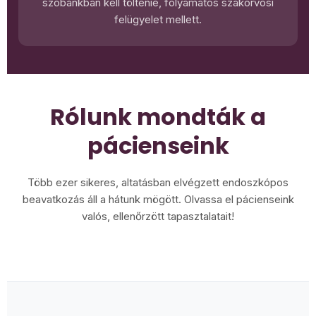
szobánkban kell töltenie, folyamatos szakorvosi
felügyelet mellett.
Rólunk mondták a
pácienseink
Több ezer sikeres, altatásban elvégzett endoszkópos
beavatkozás áll a hátunk mögött. Olvassa el pácienseink
valós, ellenőrzött tapasztalatait!