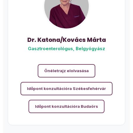
Dr. Katona/Kovács Márta
Gasztroenterológus, Belgyógyász
Önéletrajz elolvasása
Időpont konzultációra Székesfehérvár
Időpont konzultációra Budaörs