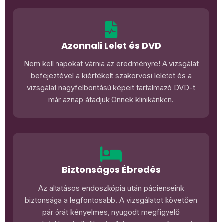
Azonnali Lelet és DVD
Nem kell napokat várnia az eredményre! A vizsgálat
befejeztével a kiértékelt szakorvosi leletet és a
vizsgálat nagyfelbontású képeit tartalmazó DVD-t
már aznap átadjuk Önnek klinikánkon.
Biztonságos Ébredés
Az altatásos endoszkópia után pácienseink
biztonsága a legfontosabb. A vizsgálatot követően
pár órát kényelmes, nyugodt megfigyelő