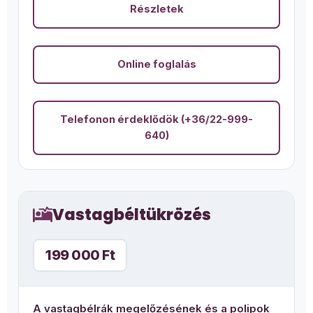
Részletek
Online foglalás
Telefonon érdeklődök (+36/22-999-
640)
Vastagbéltükrözés
199 000 Ft
A vastagbélrák megelőzésének és a polipok