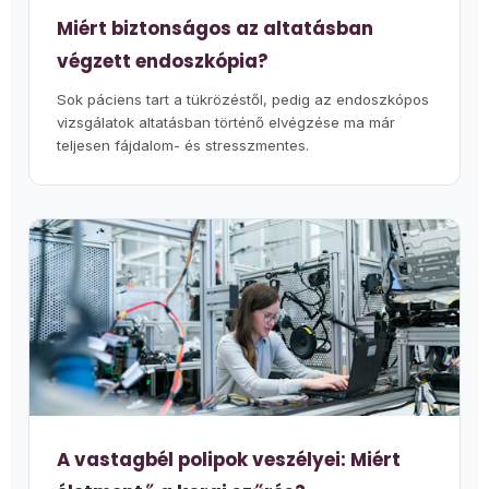
Miért biztonságos az altatásban
végzett endoszkópia?
Sok páciens tart a tükrözéstől, pedig az endoszkópos
vizsgálatok altatásban történő elvégzése ma már
teljesen fájdalom- és stresszmentes.
A vastagbél polipok veszélyei: Miért