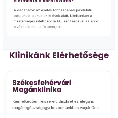
életmentő a korai szűrés?
A daganatok az esetek többségében jóindulatú
polipokból alakulnak ki évek alatt. Klinikánkon a
mesterséges intelligencia (AI) segítségével az apró
elváltozásokat is felismerjük.
Klinikánk Elérhetősége
Székesfehérvári
Magánklinika
Kiemelkedően felszerelt, diszkrét és elegáns
magánegészségügyi központunkban várjuk Önt.