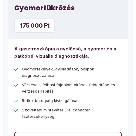
Gyomortükrözés
175 000 Ft
A gasztroszkópia a nyelőcső, a gyomor és a
patkóbél vizuális diagnosztikája.
Gyomorfekélyek, gyulladások, polipok
diagnosztizálása
Vérzések, felhasi fájdalom okának felderítése és
vérzéscsillapítás
Reflux betegség kivizsgálása
Szövettani mintavétel (Helicobacter,
lisztérzékenység)