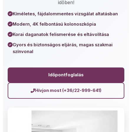
időben!
Kíméletes, fájdalommentes vizsgálat altatásban
Modern, 4K felbontású kolonoszkópia
Korai daganatok felismerése és eltávolítása
Gyors és biztonságos eljárás, magas szakmai
színvonal
Időpontfoglalás
Hívjon most (+36/22-999-641)