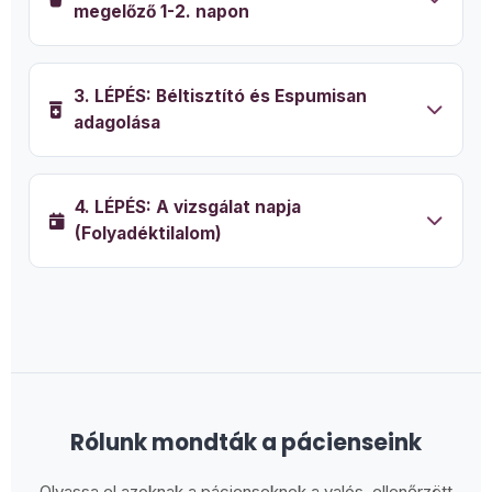
megelőző 1-2. napon
3. LÉPÉS: Béltisztító és Espumisan
adagolása
4. LÉPÉS: A vizsgálat napja
(Folyadéktilalom)
Rólunk mondták a pácienseink
Olvassa el azoknak a pácienseknek a valós, ellenőrzött