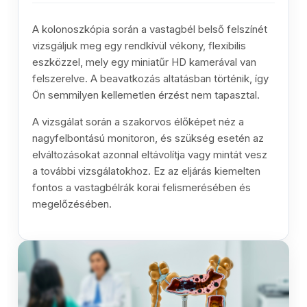
A kolonoszkópia során a vastagbél belső felszínét
vizsgáljuk meg egy rendkívül vékony, flexibilis
eszközzel, mely egy miniatűr HD kamerával van
felszerelve. A beavatkozás altatásban történik, így
Ön semmilyen kellemetlen érzést nem tapasztal.
A vizsgálat során a szakorvos élőképet néz a
nagyfelbontású monitoron, és szükség esetén az
elváltozásokat azonnal eltávolítja vagy mintát vesz
a további vizsgálatokhoz. Ez az eljárás kiemelten
fontos a vastagbélrák korai felismerésében és
megelőzésében.