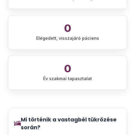
0
Elégedett, visszajáró páciens
0
Év szakmai tapasztalat
Mi történik a vastagbél tükrözése
során?